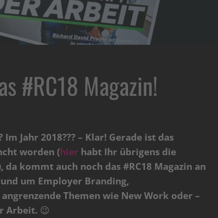
das #RC18 Magazin!
Im Jahr 2018??? – Klar! Gerade ist das
ncht worden (
hier
habt Ihr übrigens die
n), da kommt auch noch das #RC18 Magazin an
en rund um Employer Branding,
d angrenzende Themen wie New Work oder –
r Arbeit.
😉