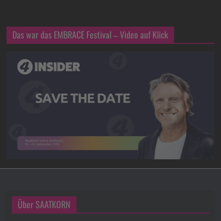
Das war das EMBRACE Festival – Video auf Klick
Über SAATKORN