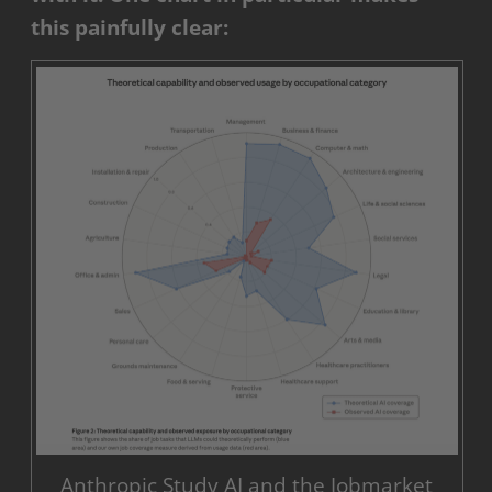
this painfully clear:
Anthropic Study AI and the Jobmarket