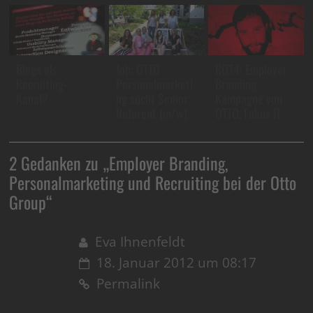
Blogs als
Job: OTTO
ROT4: Employer
Recruiting-
Personalmarketi
Branding
Kanal?
ng sucht Senior
Kampagne von
Referent (m/w)
OTTO, Fokus IT
2 Gedanken zu „
Employer Branding,
Personalmarketing und Recruiting bei der Otto
Group
“
Eva Ihnenfeldt
18. Januar 2012 um 08:17
Permalink