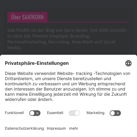
Über SAATKORN
SAATKORN ist der Blog von Gero Hesse. Seit 2009 schreibt
er über die Themen Employer Branding,
Personalmarketing, Recruiting, New Work und Social
Media.
Impressum
Impressum
Datenschutzerklärung
Cookie-Richtlinie (EU)
SAATKORN – der Employer Branding Blog
Werbung auf SAATKORN