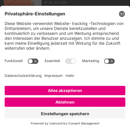
30. Juli 2026
amtlich voran: Transformation von Innen mit Dr.
DORIT BOSCH
23. Juli 2026
How can HR, AI, and Talent Intelligence drive real
business results, BOBBY BAJAJ?
17. Juli 2026
Das war das EMBRACE Festival – Video auf Klick