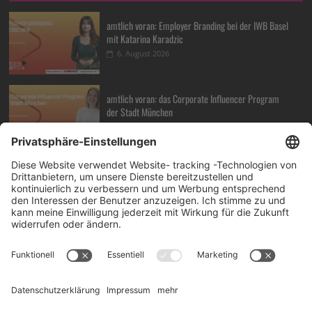
amtlich voran: Employer Branding bei der IWB Basel
mit Katarina Karadzic
6. August 2026
amtlich voran: das Corporate Influencer Program
der Stadt München
30. Juli 2026
amtlich voran: Transformation von Innen mit Dr.
DORIT BOSCH
23. Juli 2026
How can HR, AI, and Talent Intelligence drive real
business results, BOBBY BAJAJ?
17. Juli 2026