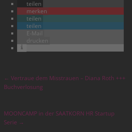
teilen
merken
teilen
teilen
E-Mail
drucken
←
Vertraue dem Misstrauen – Diana Roth +++
Buchverlosung
MOONCAMP in der SAATKORN HR Startup
Serie
→