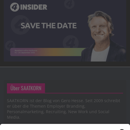
Über SAATKORN
SAATKORN ist der Blog von Gero Hesse. Seit 2009 schreibt
er über die Themen Employer Branding,
Personalmarketing, Recruiting, New Work und Social
Media.