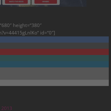
“680″ height=“380″
?v=44415gLnlKo“ id=“0″]
s 2013