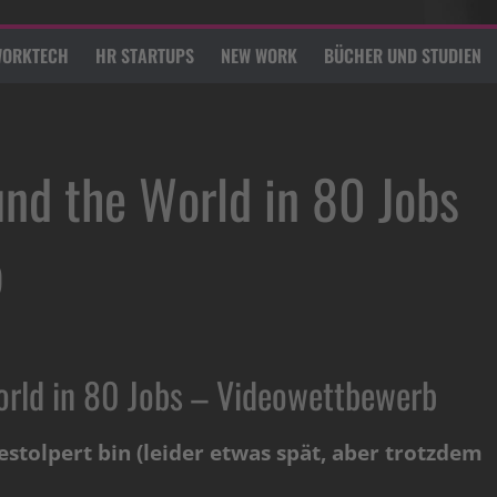
ORKTECH
HR STARTUPS
NEW WORK
BÜCHER UND STUDIEN
und the World in 80 Jobs
b
orld in 80 Jobs – Videowettbewerb
estolpert bin (leider etwas spät, aber trotzdem