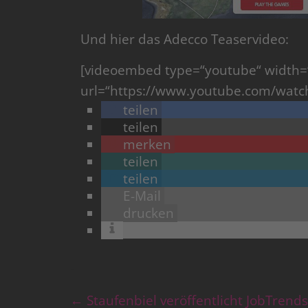
Und hier das Adecco Teaservideo:
[videoembed type=“youtube“ width=
url=“https://www.youtube.com/watch
teilen
teilen
merken
teilen
teilen
E-Mail
drucken
←
Staufenbiel veröffentlicht JobTrend