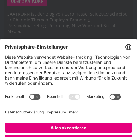
Über SAATKORN
SAATKORN ist der Blog von Gero Hesse. Seit 2009 schreibt
er über die Themen Employer Branding,
Personalmarketing, Recruiting, New Work und Social
Media.
Impressum
Impressum
Datenschutzerklärung
Cookie-Richtlinie (EU)
SAATKORN – der Employer Branding Blog
Werbung auf SAATKORN