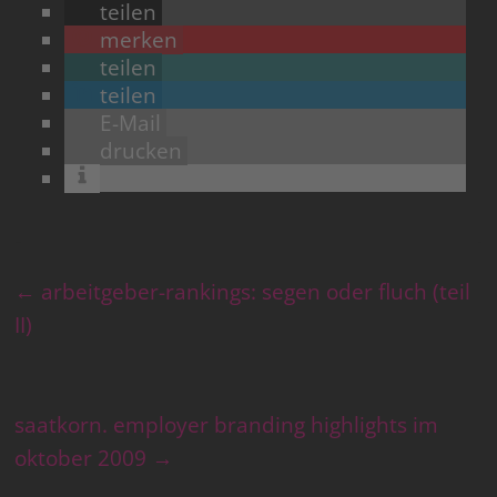
teilen
merken
teilen
teilen
E-Mail
drucken
←
arbeitgeber-rankings: segen oder fluch (teil
II)
saatkorn. employer branding highlights im
oktober 2009
→