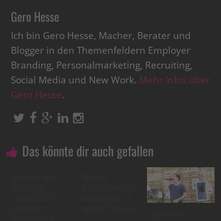
Gero Hesse
Ich bin Gero Hesse, Macher, Berater und
Blogger in den Themenfeldern Employer
Branding, Personalmarketing, Recruiting,
Social Media und New Work.
Mehr Infos über
Gero Hesse
.
Das könnte dir auch gefallen
nachlese zum
Digitale
recruiting
Arbeitgeberkom
convent 2010:
munikation – 3
exklusives
zentrale Thesen
Influencer
interview mit