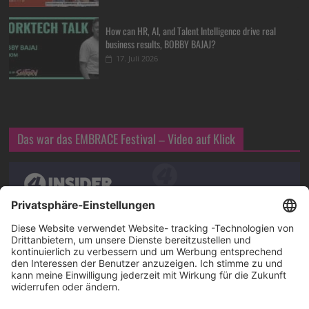
How can HR, AI, and Talent Intelligence drive real
business results, BOBBY BAJAJ?
17. Juli 2026
Das war das EMBRACE Festival – Video auf Klick