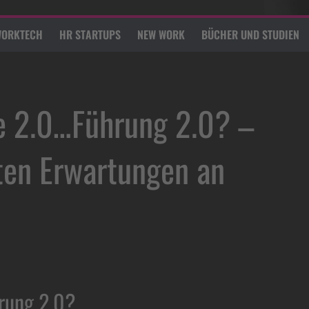
ORKTECH
HR STARTUPS
NEW WORK
BÜCHER UND STUDIEN
se 2.0…Führung 2.0? –
ten Erwartungen an
rung 2.0?