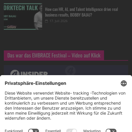
How can HR, AI, and Talent Intelligence drive real
business results, BOBBY BAJAJ?
17. Juli 2026
Das war das EMBRACE Festival – Video auf Klick