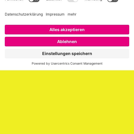
Über SAATKORN
SAATKORN ist der Blog von Gero Hesse. Seit 2009 schreibt
er über die Themen Employer Branding,
Personalmarketing, Recruiting, New Work und Social
Media.
Impressum
Impressum
Datenschutzerklärung
Cookie-Richtlinie (EU)
SAATKORN – der Employer Branding Blog