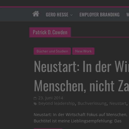
GERO HESSE
EMPLOYER BRANDING
W
Patrick D. Cowden
Bücher und Studien
New Work
Neustart: In der Wi
Menschen, nicht Z
23. Juni 2014
,
,
beyond leadership
Buchverlosung
Neustart
Neustart: In der Wirtschaft Fokus auf Menschen, 
Buchtitel ist meine Lieblingsempfehlung: Das