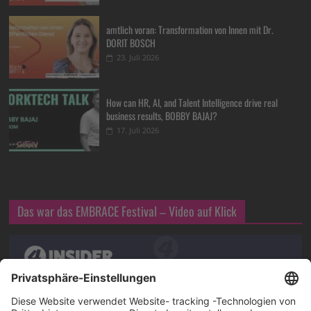
amtlich voran: Transformation von Innen mit Dr.
DORIT BOSCH
23. Juli 2026
How can HR, AI, and Talent Intelligence drive real
business results, BOBBY BAJAJ?
17. Juli 2026
Das war das EMBRACE Festival – Video auf Klick