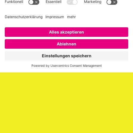
Über SAATKORN
SAATKORN ist der Blog von Gero Hesse. Seit 2009 schreibt
er über die Themen Employer Branding,
Personalmarketing, Recruiting, New Work und Social
Media.
Impressum
Impressum
Datenschutzerklärung
Cookie-Richtlinie (EU)
SAATKORN – der Employer Branding Blog