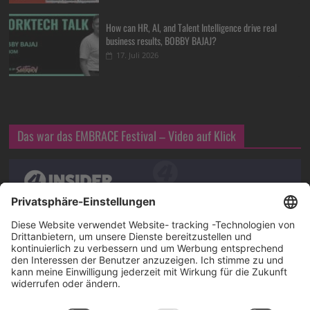
How can HR, AI, and Talent Intelligence drive real
business results, BOBBY BAJAJ?
17. Juli 2026
Das war das EMBRACE Festival – Video auf Klick