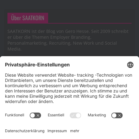
Über SAATKORN
SAATKORN ist der Blog von Gero Hesse. Seit 2009 schreibt
er über die Themen Employer Branding,
Personalmarketing, Recruiting, New Work und Social
Media.
Impressum
Impressum
Datenschutzerklärung
Cookie-Richtlinie (EU)
SAATKORN – der Employer Branding Blog
Werbung auf SAATKORN