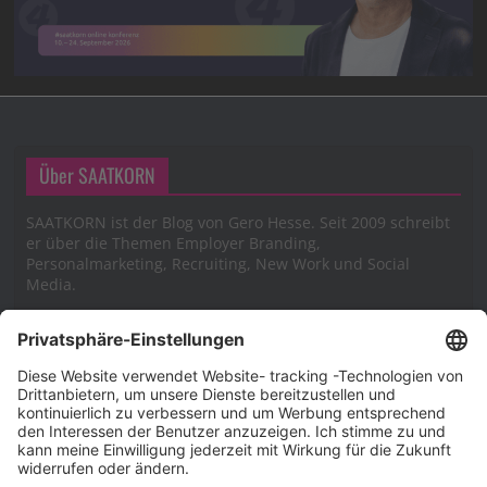
Über SAATKORN
SAATKORN ist der Blog von Gero Hesse. Seit 2009 schreibt
er über die Themen Employer Branding,
Personalmarketing, Recruiting, New Work und Social
Media.
Impressum
Impressum
Datenschutzerklärung