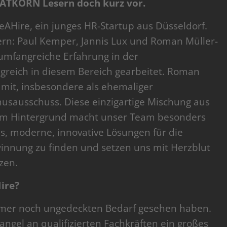
AATKORN Lesern doch kurz vor.
AHire, ein junges HR-Startup aus Düsseldorf.
rn: Paul Kemper, Jannis Lux und Roman Müller-
umfangreiche Erfahrung in der
greich in diesem Bereich gearbeitet. Roman
k mit, insbesondere als ehemaliger
sausschuss. Diese einzigartige Mischung aus
em Hintergrund macht unser Team besonders
es, moderne, innovative Lösungen für die
nnung zu finden und setzen uns mit Herzblut
tzen.
ire?
immer noch ungedeckten Bedarf gesehen haben.
angel an qualifizierten Fachkräften ein großes