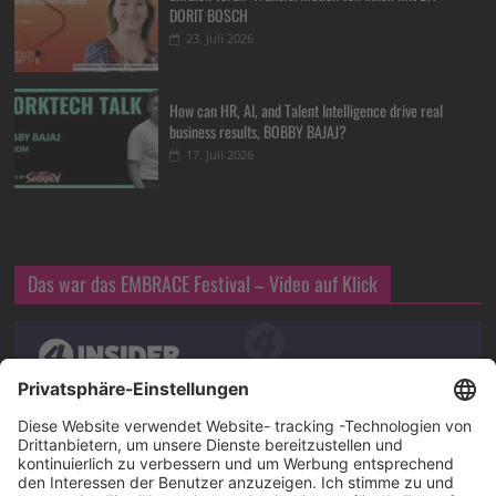
DORIT BOSCH
23. Juli 2026
How can HR, AI, and Talent Intelligence drive real
business results, BOBBY BAJAJ?
17. Juli 2026
Das war das EMBRACE Festival – Video auf Klick