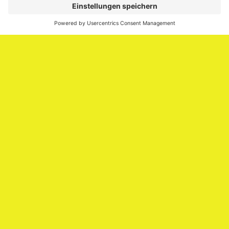
Media.
Impressum
Impressum
Datenschutzerklärung
Cookie-Richtlinie (EU)
SAATKORN – der Employer Branding Blog
Werbung auf SAATKORN
Copyright © 2026
SAATKORN