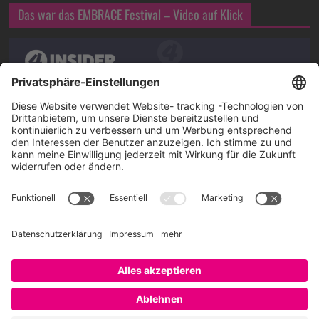
Das war das EMBRACE Festival – Video auf Klick
Über SAATKORN
SAATKORN ist der Blog von Gero Hesse. Seit 2009 schreibt
er über die Themen Employer Branding,
Personalmarketing, Recruiting, New Work und Social