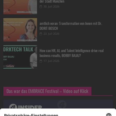
der Stadt München
30. Juli 2026
amtlich voran: Transformation von Innen mit Dr.
DORIT BOSCH
23. Juli 2026
How can HR, AI, and Talent Intelligence drive real
business results, BOBBY BAJAJ?
17. Juli 2026
Das war das EMBRACE Festival – Video auf Klick