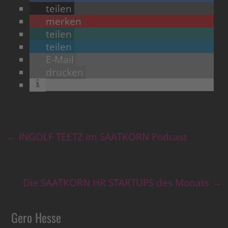
teilen
merken
teilen
teilen
E-Mail
drucken
←
INGOLF TEETZ im SAATKORN Podcast
Die SAATKORN HR STARTUPS des Monats
→
Gero Hesse