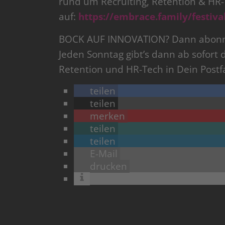
rund um Recruiting, Retention & HR-T
auf:
https://embrace.family/festiva
BOCK AUF INNOVATION? Dann abonni
Jeden Sonntag gibt’s dann ab sofort 
Retention und HR-Tech in Dein Postf
teilen
teilen
merken
teilen
teilen
E-Mail
drucken