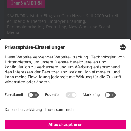
Über SAATKORN
SAATKORN ist der Blog von Gero Hesse. Seit 2009 schreibt
er über die Themen Employer Branding,
Personalmarketing, Recruiting, New Work und Social
Media.
Impressum
Impressum
Datenschutzerklärung
Cookie-Richtlinie (EU)
SAATKORN – der Employer Branding Blog
Werbung auf SAATKORN