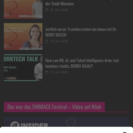
der Stadt München
30. Juli 2026
amtlich voran: Transformation von Innen mit Dr.
DORIT BOSCH
23. Juli 2026
How can HR, AI, and Talent Intelligence drive real
business results, BOBBY BAJAJ?
17. Juli 2026
Das war das EMBRACE Festival – Video auf Klick