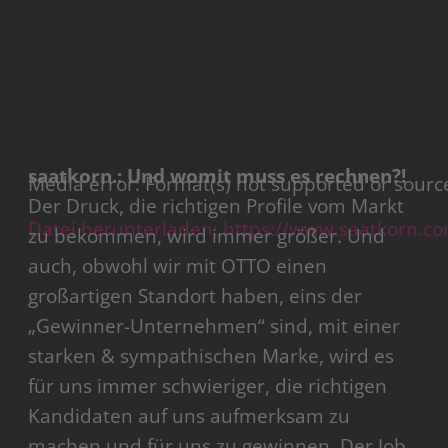
saatkorn.: Und womit muss es rechnen?!
Media error: Format(s) not supported or sourc
Der Druck, die richtigen Profile vom Markt
Datei herunterladen: https://www.saatkorn.
zu bekommen, wird immer größer. Und
auch, obwohl wir mit OTTO einen
großartigen Standort haben, eins der
„Gewinner-Unternehmen“ sind, mit einer
00:00
starken & sympathischen Marke, wird es
für uns immer schwieriger, die richtigen
Kandidaten auf uns aufmerksam zu
machen und für uns zu gewinnen. Der Job