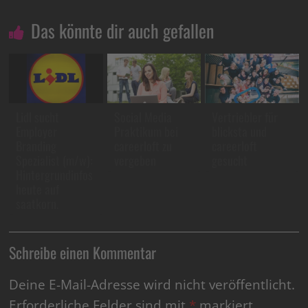
Das könnte dir auch gefallen
Lidl sucht
Social Media
Vertriebler für
Employer
Praktikum bei
blicksta und
Branding
careerloft zu
careerloft
Spezialist (m/w):
vergeben
gesucht
Hintergrundinfos
heute auf
saatkorn.
Schreibe einen Kommentar
Deine E-Mail-Adresse wird nicht veröffentlicht.
Erforderliche Felder sind mit
*
markiert