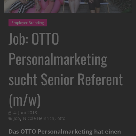
Employer Branding
Job: OTTO
Personalmarketing
sucht Senior Referent
(m/w)
4. Juni 2018
,
,
Job
Nicole Heinrich
otto
Das OTTO Personalmarketing hat einen