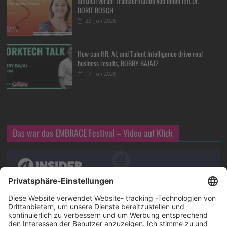
amtlich voran: Transformation von Innen mit Dr.
DORIT BOSCH
23. Juli 2026
How can HR, AI, and Talent Intelligence drive real
business results, BOBBY BAJAJ?
17. Juli 2026
Das war das EMBRACE Festival – Video auf Klick