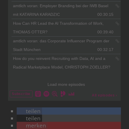
teilen
teilen
merken