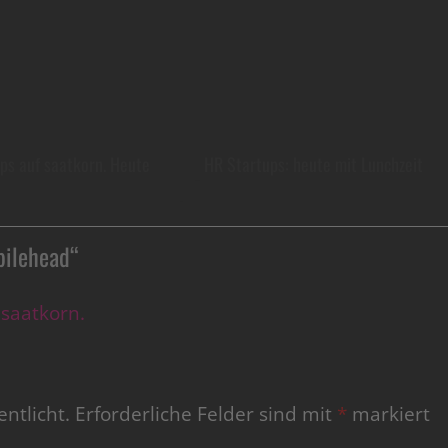
ps auf saatkorn. Heute
HR Startups: heute mit Lunchzeit
bilehead
“
saatkorn.
ntlicht.
Erforderliche Felder sind mit
*
markiert