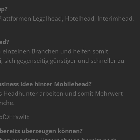
up?
lattformen Legalhead, Hotelhead, Interimhead,
ad?
in einzelnen Branchen und helfen somit
sich gegenseitig günstiger und schneller zu
usiness Idee hinter Mobilehead?
 als Headhunter arbeiten und somit Mehrwert
anche.
6fOFPswlIE
 bereits überzeugen können?