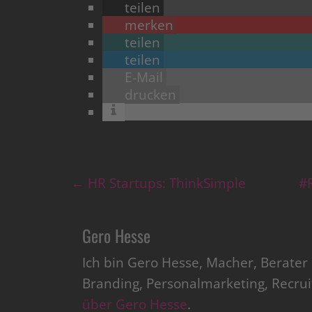
teilen
merken
teilen
teilen
E-Mail
drucken
←
HR Startups: ThinkSimple
#
Gero Hesse
Ich bin Gero Hesse, Macher, Berate
Branding, Personalmarketing, Recru
über Gero Hesse
.