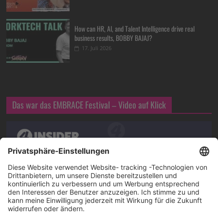
How can HR, AI, and Talent Intelligence drive real
business results, BOBBY BAJAJ?
17. Juli 2026
Das war das EMBRACE Festival – Video auf Klick