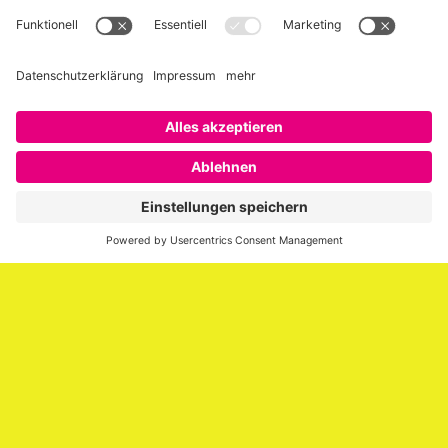
Über SAATKORN
SAATKORN ist der Blog von Gero Hesse. Seit 2009 schreibt
er über die Themen Employer Branding,
Personalmarketing, Recruiting, New Work und Social
Media.
Impressum
Impressum
Datenschutzerklärung
Cookie-Richtlinie (EU)