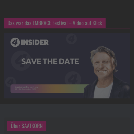
Das war das EMBRACE Festival – Video auf Klick
Über SAATKORN