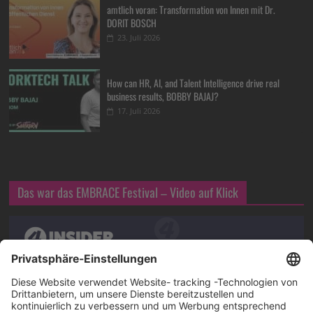
amtlich voran: Transformation von Innen mit Dr.
DORIT BOSCH
23. Juli 2026
How can HR, AI, and Talent Intelligence drive real
business results, BOBBY BAJAJ?
17. Juli 2026
Das war das EMBRACE Festival – Video auf Klick