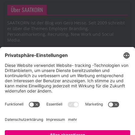
Über SAATKORN
SAATKORN ist der Blog von Gero Hesse. Seit 2009 schreibt
er über die Themen Employer Branding,
Personalmarketing, Recruiting, New Work und Social
Media.
Impressum
Impressum
Datenschutzerklärung
Cookie-Richtlinie (EU)
SAATKORN – der Employer Branding Blog
Werbung auf SAATKORN