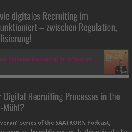
wie digitales Recruiting im
funktioniert – zwischen Regulation,
lisierung!
Digital Recruiting Processes in the
z-Mühl?
h voran” series of the SAATKORN Podcast,
esses in the public sector. In this episode, I’m