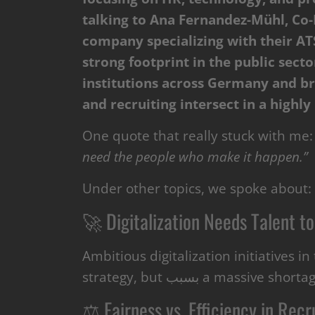
talking to Ana Fernandez-Mühl, Co-
company specializing with their ATS
strong footprint in the public sect
institutions across Germany and bri
and recruiting intersect in a highl
One quote that really stuck with me
need the people who make it happen.”
Under other topics, we spoke about:
🚀 Digitalization Needs Talent t
Ambitious digitalization initiatives i
strategy, but بسبب a massi
⚖️ Fairness vs. Efficiency in Recr