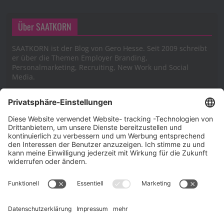
Über SAATKORN
SAATKORN ist der Blog von Gero Hesse. Seit 2009 schreibt
er über die Themen Employer Branding,
Personalmarketing, Recruiting, New Work und Social
Media.
Impressum
Impressum
Datenschutzerklärung
Cookie-Richtlinie (EU)
SAATKORN – der Employer Branding Blog
Werbung auf SAATKORN