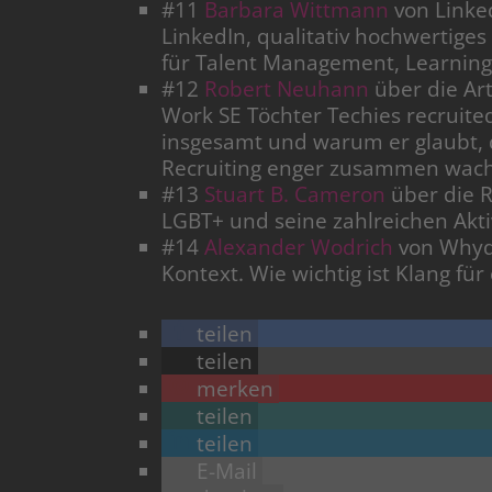
#11
Barbara Wittmann
von Linked
LinkedIn, qualitativ hochwertiges
für Talent Management, Learning
#12
Robert Neuhann
über die Ar
Work SE Töchter Techies recruite
insgesamt und warum er glaubt,
Recruiting enger zusammen wac
#13
Stuart B. Cameron
über die R
LGBT+ und seine zahlreichen Akt
#14
Alexander Wodrich
von Whydo
Kontext. Wie wichtig ist Klang fü
teilen
teilen
merken
teilen
teilen
E-Mail