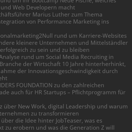
und um ihr Bootcamp Neue Fische, welches
ts und Web Developern macht
chäftsführer Marius Luther zum Thema
ntegration von Performance Marketing ins
onalmarketing2Null rund um Karriere-Websites
ndere kleinere Unternehmen und Mittelständler
erfolgreich zu sein und zu bleiben
Analyse rund um Social Media Recruiting in
anche der Wirtschaft 10 Jahre hinterherhinkt,
nahme der Innovationsgeschwindigkeit durch
eht
DERS FOUNDATION zu den zahlreichen
ade auch für HR Startups – Pflichtprogramm für
z über New Work, digital Leadership und warum
nternehmen zu transformieren
über die Idee hinter JobTeaser, was es
t zu erobern und was die Generation Z will