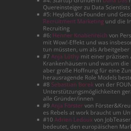
#4: Startup Gründerin
Dalia Das
r
Quereinsteiger zu Data Scientis
#5: HeyJobs Ko-Founder und Ges
Recruitment Marketing
und die I
Recruiting
#6:
Henner Knabenreich
von Pers
mit Wow!-Effekt und was insbeso
tun müssten, um als Arbeitgeber 
#7
Anja Lüthy
mit einer präzisen 
Krankenhäusern und warum die Br
aber große Hoffnung für eine Zu
herausragende Role Models best
#8
Sebastian Borek
von der FOUN
Unterstützungsmöglichkeiten ger
alle Gründer/innen
#9
Anja Förster
von Förster&Kreu
es Rebels at work braucht um U
#10
Adrien Ledoux
von JobTeaser 
bedeutet, den europäischen Mark