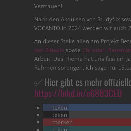
Vertrauen!
Nach den Akquisen von Studyflix so
VOCANTO in 2024 werden wir auch 2
An dieser Stelle allen am Projekt Be
von Zittwitz
sowie
Christian Hansma
Arbeit! Das Thema hat uns fast ein Ja
Rahmen sprengen, ich sage nur „St
✅ Hier gibt es mehr offiziell
https://lnkd.in/e6883CED
teilen
teilen
merken
teilen