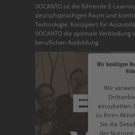
VOCANTO ist die führende E-Learning
deutschsprachigen Raum und kombin
Technologie. Konzipiert für Auszubi
VOCANTO die optimale Verbindung vo
beruflichen Ausbildung.
Wir benötigen I
Vide
Wir verwen
Drittanbi
einzubetten. 
zu Ihren Aktiv
Sie die Deta
der Nutzung 