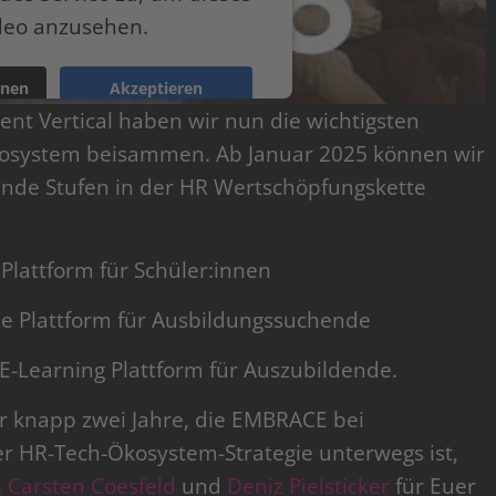
deo anzusehen.
onen
Akzeptieren
nt Vertical haben wir nun die wichtigsten
ntrics Consent Management Platform
kosystem beisammen. Ab Januar 2025 können wir
nde Stufen in der HR Wertschöpfungskette
Plattform für Schüler:innen
e Plattform für Ausbildungssuchende
-Learning Plattform für Auszubildende.
r knapp zwei Jahre, die EMBRACE bei
r HR-Tech-Ökosystem-Strategie unterwegs ist,
n
Carsten Coesfeld
und
Deniz Pielsticker
für Euer