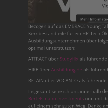
Vi
Mehr Informati
Bezogen auf das EMBRACE Young Tale
powered by
Userce
Kernbestandteile für ein HR-Tech Ö
Ausbildungsunternehmen über folge
optimal unterstützen:
ATTRACT über
Studyflix
als führende 
HIRE über
Ausbildung.de
als führend
RETAIN über VOCANTO als führende E
Insgesamt sehe ich uns innerhalb de
Bertelsmann Investments
nun mit de
auf einem sehr guten Weg. Danke a