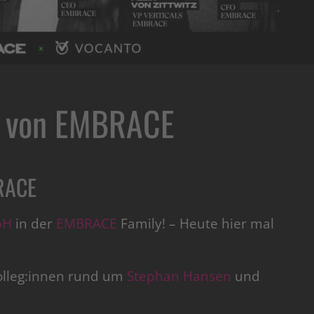
l von EMBRACE
RACE
bH
in der
EMBRACE
Family! – Heute hier mal
Kolleg:innen rund um
Stephan Hansen
und