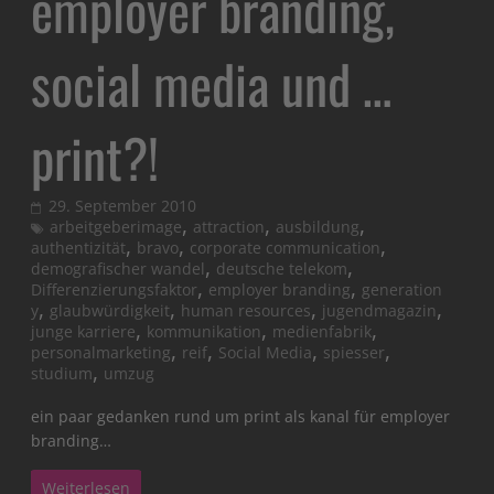
employer branding,
social media und …
print?!
29. September 2010
,
,
,
arbeitgeberimage
attraction
ausbildung
,
,
,
authentizität
bravo
corporate communication
,
,
demografischer wandel
deutsche telekom
,
,
Differenzierungsfaktor
employer branding
generation
,
,
,
,
y
glaubwürdigkeit
human resources
jugendmagazin
,
,
,
junge karriere
kommunikation
medienfabrik
,
,
,
,
personalmarketing
reif
Social Media
spiesser
,
studium
umzug
ein paar gedanken rund um print als kanal für employer
branding…
Weiterlesen