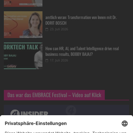
amtlich voran: Transformation von Innen mit Dr.
DORIT BOSCH
23. Juli 2026
How can HR, AI, and Talent Intelligence drive real
business results, BOBBY BAJAJ?
17. Juli 2026
Das war das EMBRACE Festival – Video auf Klick