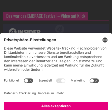
Das war das EMBRACE Festival – Video auf Klick
Über SAATKORN