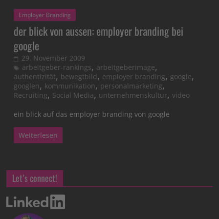
Employer Branding
der blick von aussen: employer branding bei
google
29. November 2009
,
,
arbeitgeber-rankings
arbeitgeberimage
,
,
,
,
authentizität
bewegtbild
employer branding
google
,
,
,
googlen
kommunikation
personalmarketing
,
,
,
Recruiting
Social Media
unternehmenskultur
video
ein blick auf das employer branding von google
Weiterlesen
Let’s connect!