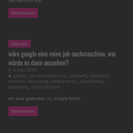
des Nutzens von
Weiterlesen
Allgemein
wäre google eine reine job-suchmaschine, wie
würde es dann aussehen?
8. Juni 2010
,
,
,
,
google
job-suchmaschine
jobboard
jobbörse
,
,
,
,
monster
Recruiting
simply hired
simplyhired
,
stepstone
suchmaschine
ein paar gedanken zu „simply hired“
Weiterlesen