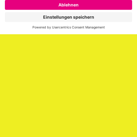
SAATKORN ist der Blog von Gero Hesse. Seit 2009 schreibt
er über die Themen Employer Branding,
Personalmarketing, Recruiting, New Work und Social
Media.
Impressum
Impressum
Datenschutzerklärung
Cookie-Richtlinie (EU)
SAATKORN – der Employer Branding Blog
Werbung auf SAATKORN