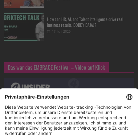
How can HR, AI, and Talent Intelligence drive real
business results, BOBBY BAJAJ?
17. Juli 2026
Das war das EMBRACE Festival – Video auf Klick