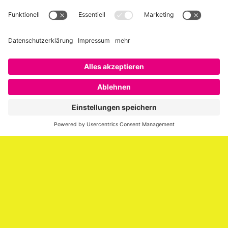
Über SAATKORN
SAATKORN ist der Blog von Gero Hesse. Seit 2009 schreibt
er über die Themen Employer Branding,
Personalmarketing, Recruiting, New Work und Social
Media.
Impressum
Impressum
Datenschutzerklärung
Cookie-Richtlinie (EU)