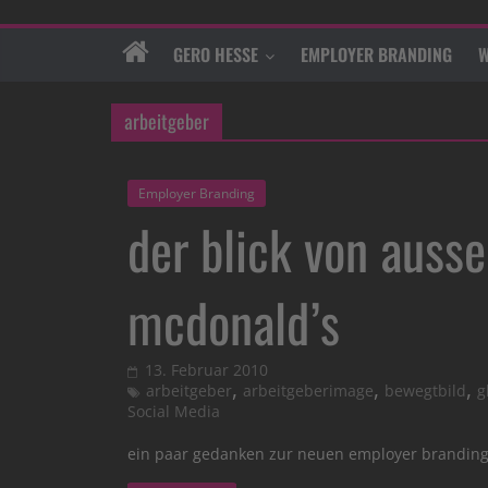
GERO HESSE
EMPLOYER BRANDING
W
arbeitgeber
Employer Branding
der blick von auss
mcdonald’s
13. Februar 2010
,
,
,
arbeitgeber
arbeitgeberimage
bewegtbild
g
Social Media
ein paar gedanken zur neuen employer brandi