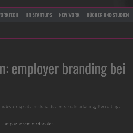
ORKTECH
HR STARTUPS
NEW WORK
BÜCHER UND STUDIEN
en: employer branding bei
,
,
,
,
laubwürdigkeit
mcdonalds
personalmarketing
Recruiting
ng kampagne von mcdonalds