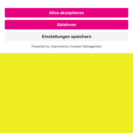
Über SAATKORN
SAATKORN ist der Blog von Gero Hesse. Seit 2009 schreibt
er über die Themen Employer Branding,
Personalmarketing, Recruiting, New Work und Social
Media.
Impressum
Impressum
Datenschutzerklärung
Cookie-Richtlinie (EU)
SAATKORN – der Employer Branding Blog
Werbung auf SAATKORN