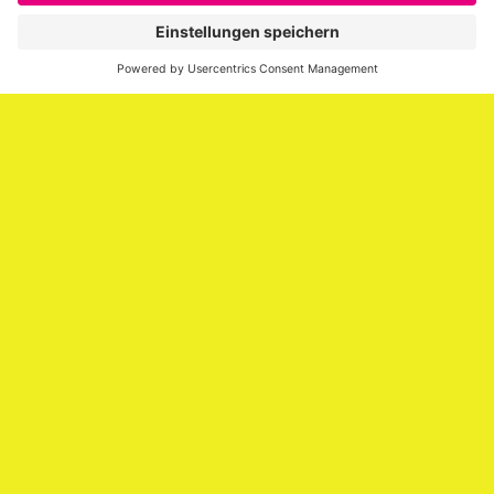
Personalmarketing, Recruiting, New Work und Social
Media.
Impressum
Impressum
Datenschutzerklärung
Cookie-Richtlinie (EU)
SAATKORN – der Employer Branding Blog
Werbung auf SAATKORN
Copyright © 2026
SAATKORN