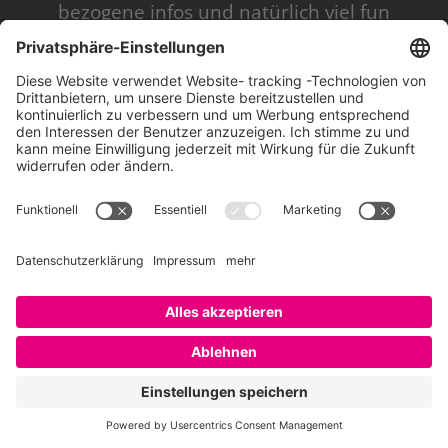
bezogene infos und natürlich viel fun
und spaß.
intensive arbeit mit edgar cards,
plakaten mit qr-codes
das projekt wurde in der volkbsbank
lübeck gestartet und wird aktuell in
diversen anderen volksbanken genutzt
fazit: finde ich total super. schön
pragmatisch und nicht nur den fokus auf
das eigene unternehmen, sondern sich
öffnen und pooling betreiben. das ist in
meinen augen definitiv eine lösung für
mittelständische unternehmen. dazu in
zukunft auch sicherlich mehr auf saatkorn..
insgesamt kann ich sagen: die