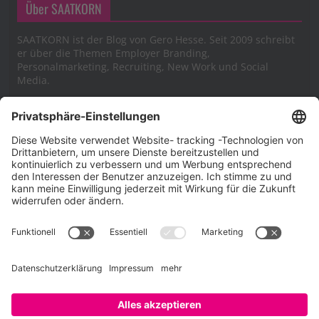
Über SAATKORN
SAATKORN ist der Blog von Gero Hesse. Seit 2009 schreibt
er über die Themen Employer Branding,
Personalmarketing, Recruiting, New Work und Social
Media.
Impressum
Impressum
Datenschutzerklärung
Cookie-Richtlinie (EU)
SAATKORN – der Employer Branding Blog
Werbung auf SAATKORN