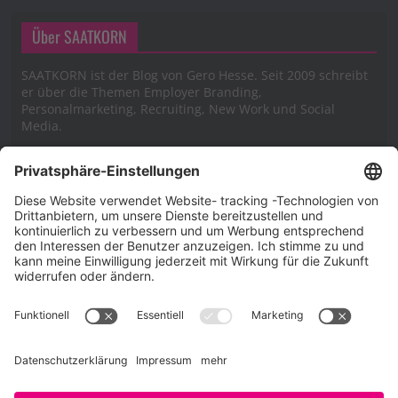
Über SAATKORN
SAATKORN ist der Blog von Gero Hesse. Seit 2009 schreibt
er über die Themen Employer Branding,
Personalmarketing, Recruiting, New Work und Social
Media.
Impressum
Impressum
Datenschutzerklärung
Cookie-Richtlinie (EU)
SAATKORN – der Employer Branding Blog
Werbung auf SAATKORN