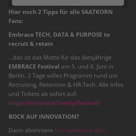
Hier noch 2 Tipps für alle SAATKORN
Mehr Informationen
Fans:
Akzeptieren
Embrace TECH, DATA & PURPOSE to
powered by
Usercentrics Consent Management
recruit & retain
Platform
…das ist das Motto für das diesjährige
EMBRACE Festival
am 5. und 6. Juni in
Berlin. 2 Tage volles Programm rund um
Recruiting, Retention & HR-Tech. Alle Infos
und Tickets ab sofort auf:
https://embrace.family/festival/
BOCK AUF INNOVATION?
Dann abonniere
hier kostenlos den