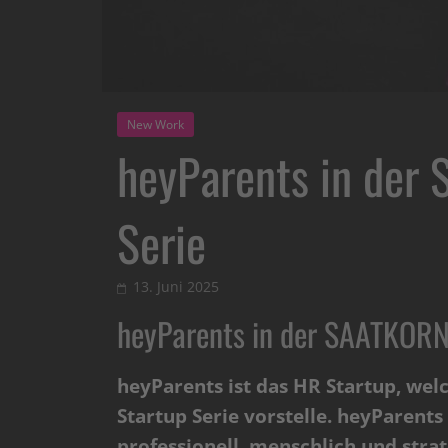
New Work
heyParents in der
Serie
13. Juni 2025
heyParents in der SAATKORN
heyParents ist das HR Startup, we
Startup Serie vorstelle. heyParent
professionell, menschlich und strat