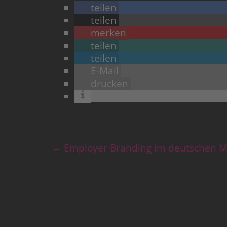
teilen
teilen
merken
teilen
teilen
E-Mail
drucken
←
Employer Branding im deutschen M