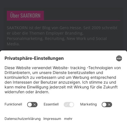
Über SAATKORN
SAATKORN ist der Blog von Gero Hesse. Seit 2009 schreibt
er über die Themen Employer Branding,
Personalmarketing, Recruiting, New Work und Social
Media.
Impressum
Impressum
Datenschutzerklärung
Cookie-Richtlinie (EU)
SAATKORN – der Employer Branding Blog
Werbung auf SAATKORN