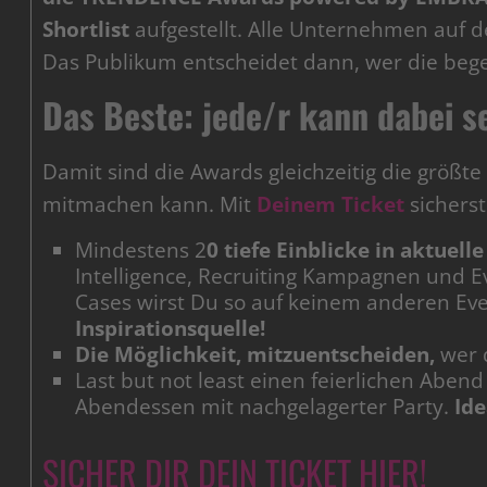
Shortlist
aufgestellt. Alle Unternehmen auf de
Das Publikum entscheidet dann, wer die be
Das Beste: jede/r kann dabei se
Damit sind die Awards gleichzeitig die größt
mitmachen kann. Mit
Deinem Ticket
sicherst
Mindestens 2
0 tiefe Einblicke in aktue
Intelligence, Recruiting Kampagnen und E
Cases wirst Du so auf keinem anderen E
Inspirationsquelle!
Die Möglichkeit, mitzuentscheiden,
wer 
Last but not least einen feierlichen Abe
Abendessen mit nachgelagerter Party.
Id
SICHER DIR DEIN TICKET HIER!