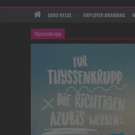
GERO HESSE
EMPLOYER BRANDING
W
thyssenkrupp