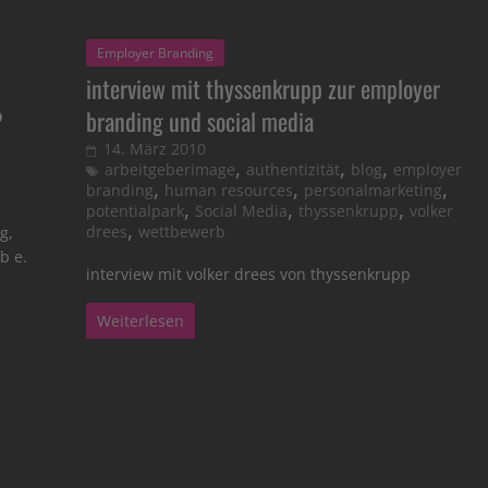
Employer Branding
interview mit thyssenkrupp zur employer
?
branding und social media
14. März 2010
,
,
,
arbeitgeberimage
authentizität
blog
employer
,
,
,
branding
human resources
personalmarketing
,
,
,
potentialpark
Social Media
thyssenkrupp
volker
,
drees
wettbewerb
g,
b e.
interview mit volker drees von thyssenkrupp
Weiterlesen