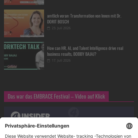
amtlich voran: Transformation von Innen mit Dr.
DORIT BOSCH
23. Juli 2026
How can HR, AI, and Talent Intelligence drive real
business results, BOBBY BAJAJ?
17. Juli 2026
Das war das EMBRACE Festival – Video auf Klick