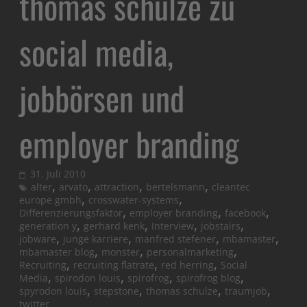
thomas schulze zu
social media,
jobbörsen und
employer branding
31. Juli 2010
,
,
,
,
alter
arvato
attraction
bertelsmann
cleantec
,
,
europe gmbh
crosswater-systems
,
,
,
Differenzierungsfaktor
employer branding
facebook
,
,
,
,
generation y
gerhard kenk
Interview
jobstairs
,
,
,
,
jobware
junge karriere
manfred stefener
mbamaster
,
,
,
mbamaster blog
monster
personalmarketing
,
,
,
Recruiting
recruiting flatrate
red herring
Social
,
,
,
,
Media
spirodon louis
spirofrog
spirofrog blog
,
,
,
,
spyrodon louis
stepstone
thomas schulze
traumjob
twitter