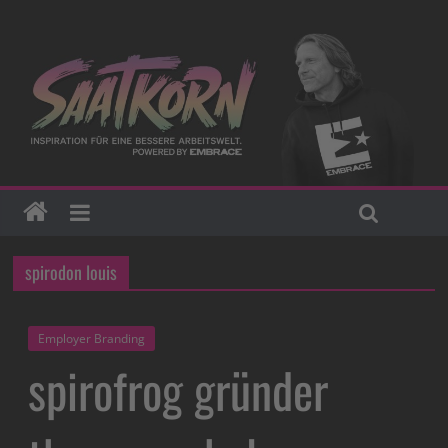
spirodon louis
Employer Branding
spirofrog gründer